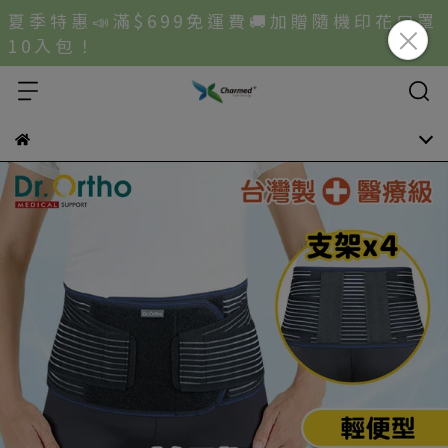
夏 季 特 惠 📣 滿 $ 6 9 9 免 運 費 🚚 加 贈 隨 機 印 花 口 罩
1 0 入 包 ！