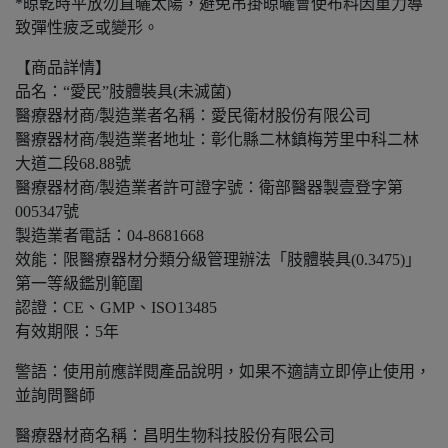
*晾乾時平放勿直曬太陽，避免吊掛晾曬會使布料因重力導
致彈性疲乏或變形。
【商品詳情】
品名：“愛民”肢體裝具(未滅菌)
醫療器材商/製造業者名稱：愛民衛材股份有限公司
醫療器材商/製造業者地址：彰化縣二林鎮梅芳里中科二林
大道二段68.88號
醫療器材商/製造業者許可證字號：衛部醫器製壹登字第
005347號
製造業者電話：04-8681668
效能：限醫療器材分類分級管理辦法「肢體裝具(0.3475)」
第一等級鑑別範圍
認證：CE、GMP、ISO13485
有效期限：5年
警語：使用前應詳閱產品說明，如果不適請立即停止使用，
並詢問醫師
醫療器材商名稱：昌明生物科技股份有限公司