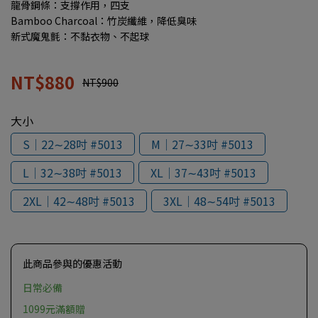
龍骨鋼條：支撐作用，四支
Bamboo Charcoal：竹炭纖維，降低臭味
新式魔鬼氈：不黏衣物、不起球
NT$880
NT$900
大小
S│22∼28吋 #5013
M│27∼33吋 #5013
L│32∼38吋 #5013
XL│37∼43吋 #5013
2XL│42∼48吋 #5013
3XL│48∼54吋 #5013
此商品參與的優惠活動
日常必備
1099元滿額贈