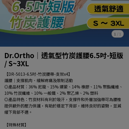
1
/
1
Dr.Ortho｜透氣型竹炭護腰6.5吋-短版
/ S~3XL
【DR-5013-6.5吋-竹炭腰帶-支架x4】
護腰│支撐肌肉、緩解疼痛及限制活動
◎產品材質：36% 尼龍、15% 嫘縈、14% 橡膠、11% 聚酯纖維、
10% 竹炭纖維、10% 一般鐵、2% 聚乙烯、2% 塑料
◎產品特色：竹炭材料有利於吸汗，支撐件和外層加強帶可為腰椎
提供額外的壓力保護，有助於穩定下背部，維持良好的姿勢，並減
緩下背部不適。
【特殊材質】