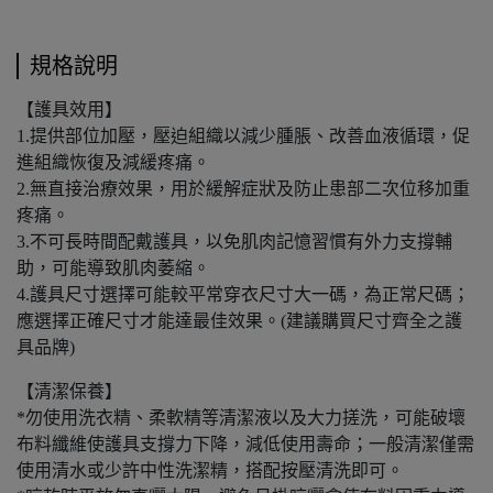
規格說明
【護具效用】
1.提供部位加壓，壓迫組織以減少腫脹、改善血液循環，促
進組織恢復及減緩疼痛。
2.無直接治療效果，用於緩解症狀及防止患部二次位移加重
疼痛。
3.不可長時間配戴護具，以免肌肉記憶習慣有外力支撐輔
助，可能導致肌肉萎縮。
4.護具尺寸選擇可能較平常穿衣尺寸大一碼，為正常尺碼；
應選擇正確尺寸才能達最佳效果。(建議購買尺寸齊全之護
具品牌)
【清潔保養】
*勿使用洗衣精、柔軟精等清潔液以及大力搓洗，可能破壞
布料纖維使護具支撐力下降，減低使用壽命；一般清潔僅需
使用清水或少許中性洗潔精，搭配按壓清洗即可。