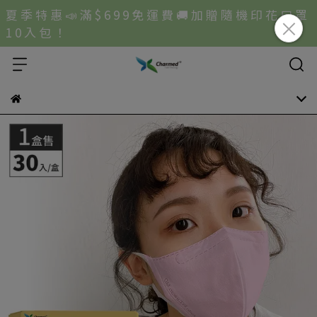
夏 季 特 惠 📣 滿 $ 6 9 9 免 運 費 🚚 加 贈 隨 機 印 花 口 罩
1 0 入 包 ！