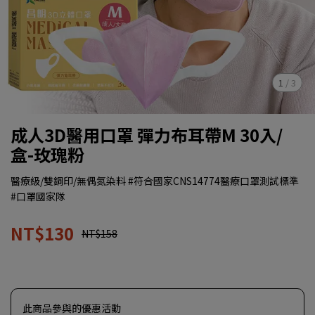
1
/
3
成人3D醫用口罩 彈力布耳帶M 30入/
盒-玫瑰粉
醫療級/雙鋼印/無偶氮染料 #符合國家CNS14774醫療口罩測試標準
#口罩國家隊
NT$130
NT$158
此商品參與的優惠活動