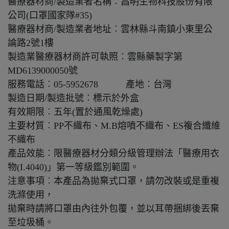
醫療器材商/製造業者名稱︰昌明生物科技股份有限
公司(口罩國家隊#35)
醫療器材商/製造業者地址︰雲林縣斗南鎮小東里公
論路2號1樓
製造業醫療器材商許可執照︰雲縣藥製字第
MD6139000050號
服務電話︰05-5952678 產地︰台灣
製造日期/製造批號︰標示於外盒
有效期限︰五年(置於通風乾燥處)
主要材質︰PP不織布、M.B熔噴不織布、ES複合纖維
不織布
產品效能︰限醫療器材分類分級管理辦法「醫療用衣
物(I.4040)」第一等級鑑別範圍。
注意事項︰本產品為拋棄式口罩，請勿改裝或是重複
洗滌使用，
拋棄時請將口罩由內往外包覆，並以耳帶捆綁後丟棄
至垃圾桶。