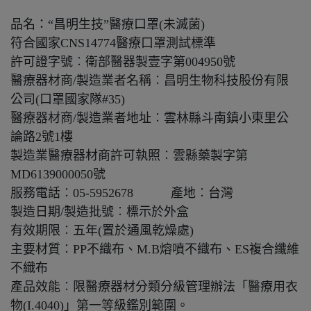
品名：“昌明生技”醫療口罩(未滅菌)
符合國家CNS14774醫療口罩測試標準
許可證字號︰衛部醫器製壹字第004950號
醫療器材商/製造業者名稱︰昌明生物科技股份有限
公司(口罩國家隊#35)
醫療器材商/製造業者地址︰雲林縣斗南鎮小東里公
論路2號1樓
製造業醫療器材商許可執照︰雲縣藥製字第
MD6139000050號
服務電話︰05-5952678 產地︰台灣
製造日期/製造批號︰標示於外盒
有效期限︰五年(置於通風乾燥處)
主要材質︰PP不織布、M.B熔噴不織布、ES複合纖維
不織布
產品效能︰限醫療器材分類分級管理辦法「醫療用衣
物(I.4040)」第一等級鑑別範圍。