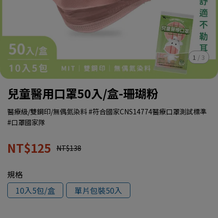
1
/
3
兒童醫用口罩50入/盒-珊瑚粉
醫療級/雙鋼印/無偶氮染料 #符合國家CNS14774醫療口罩測試標準
#口罩國家隊
NT$125
NT$138
規格
10入5包/盒
單片包裝50入