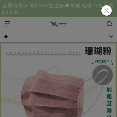
夏 季 特 惠 📣 滿 $ 6 9 9 免 運 費 🚚 加 贈 隨 機 印 花 口 罩
1 0 入 包 ！