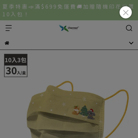
夏 季 特 惠 📣 滿 $ 6 9 9 免 運 費 🚚 加 贈 隨 機 印 花 口 罩
1 0 入 包 ！