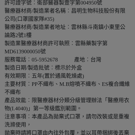
許可證字號︰衛部醫器製壹字第004950號
醫療器材商/製造業者名稱︰昌明生物科技股份有限
公司(口罩國家隊#35)
醫療器材商/製造業者地址︰雲林縣斗南鎮小東里公
論路2號1樓
製造業醫療器材商許可執照︰雲縣藥製字第
MD6139000050號
服務電話︰05-5952678 產地︰台灣
製造日期/製造批號︰標示於外盒
有效期限︰五年(置於通風乾燥處)
主要材質︰PP不織布、M.B熔噴不織布、ES複合纖維
不織布
產品效能︰限醫療器材分類分級管理辦法「醫療用衣
物(I.4040)」第一等級鑑別範圍。
注意事項︰本產品為拋棄式口罩，請勿改裝或是重複
洗滌使用，
拋棄時請將口罩由內往外包覆，並以耳帶捆綁後丟棄