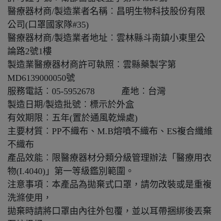
醫療器材商/製造業者名稱︰昌明生物科技股份有限
公司(口罩國家隊#35)
醫療器材商/製造業者地址︰雲林縣斗南鎮小東里公
論路2號1樓
製造業醫療器材商許可執照︰雲縣藥製字第
MD6139000050號
服務電話︰05-5952678 產地︰台灣
製造日期/製造批號︰標示於外盒
有效期限︰五年(置於通風乾燥處)
主要材質︰PP不織布、M.B熔噴不織布、ES複合纖維
不織布
產品效能︰限醫療器材分類分級管理辦法「醫療用衣
物(I.4040)」第一等級鑑別範圍。
注意事項︰本產品為拋棄式口罩，請勿改裝或是重複
洗滌使用，
拋棄時請將口罩由內往外包覆，並以耳帶捆綁後丟棄