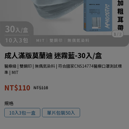
1
/
2
成人滿版莫蘭迪 迷霧藍-30入/盒
醫療級 | 雙鋼印 | 無偶氮染料 | 符合國家CNS14774醫療口罩測試標
準 | MIT
NT$110
NT$118
規格
10入3包一盒
單片包裝50入