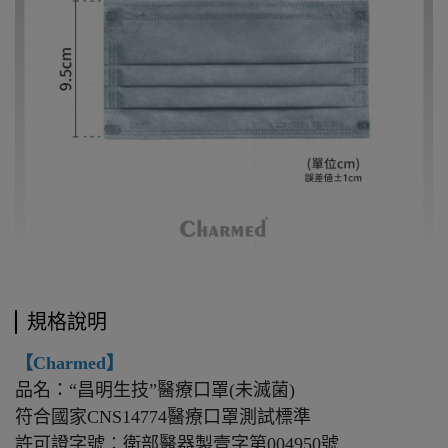
規格說明
【Charmed】
品名：“昌明生技”醫療口罩(未滅菌)
符合國家CNS14774醫療口罩測試標準
許可證字號︰衛部醫器製壹字第004950號