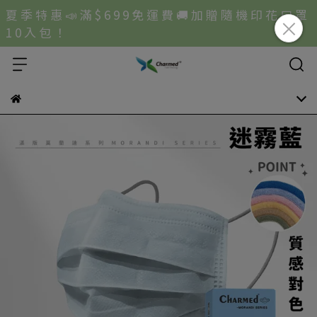
夏 季 特 惠 📣 滿 $ 6 9 9 免 運 費 🚚 加 贈 隨 機 印 花 口 罩
1 0 入 包 ！