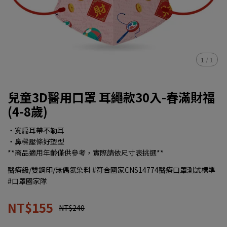
1
/
1
兒童3D醫用口罩 耳繩款30入-春滿財福
(4-8歲)
‧寬扁耳帶不勒耳
‧鼻樑壓條好塑型
**商品適用年齡僅供參考，實際請依尺寸表挑選**
醫療級/雙鋼印/無偶氮染料 #符合國家CNS14774醫療口罩測試標準
#口罩國家隊
NT$155
NT$240