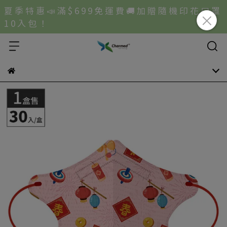
夏 季 特 惠 📣 滿 $ 6 9 9 免 運 費 🚚 加 贈 隨 機 印 花 口 罩
1 0 入 包 ！