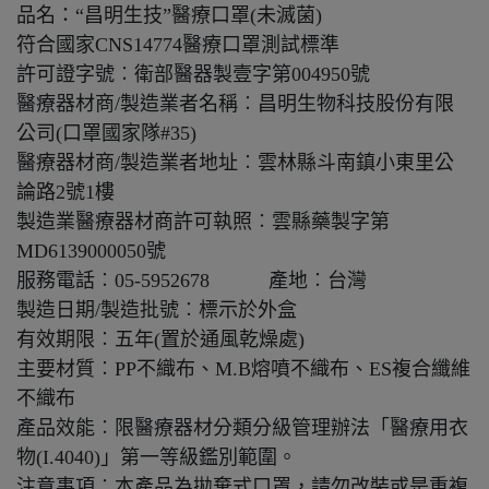
品名：“昌明生技”醫療口罩(未滅菌)
符合國家CNS14774醫療口罩測試標準
許可證字號︰衛部醫器製壹字第004950號
醫療器材商/製造業者名稱︰昌明生物科技股份有限
公司(口罩國家隊#35)
醫療器材商/製造業者地址︰雲林縣斗南鎮小東里公
論路2號1樓
製造業醫療器材商許可執照︰雲縣藥製字第
MD6139000050號
服務電話︰05-5952678 產地︰台灣
製造日期/製造批號︰標示於外盒
有效期限︰五年(置於通風乾燥處)
主要材質︰PP不織布、M.B熔噴不織布、ES複合纖維
不織布
產品效能︰限醫療器材分類分級管理辦法「醫療用衣
物(I.4040)」第一等級鑑別範圍。
注意事項︰本產品為拋棄式口罩，請勿改裝或是重複