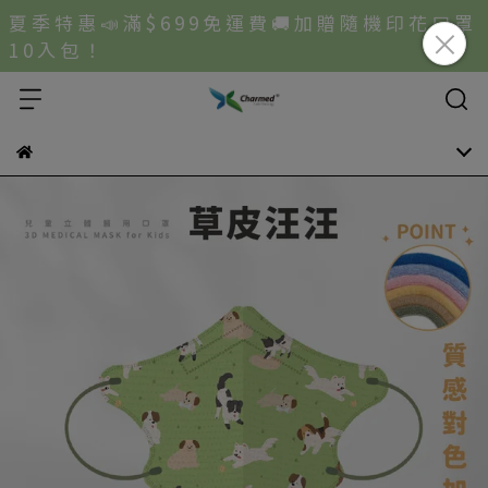
夏 季 特 惠 📣 滿 $ 6 9 9 免 運 費 🚚 加 贈 隨 機 印 花 口 罩
1 0 入 包 ！