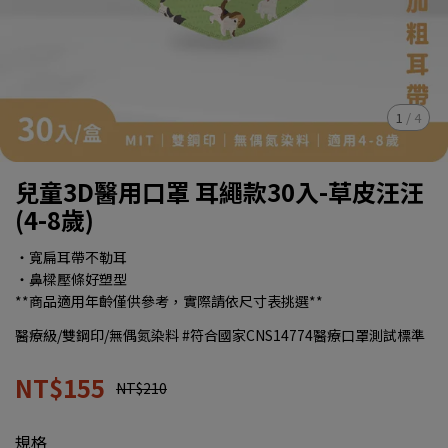
1
/
4
兒童3D醫用口罩 耳繩款30入-草皮汪汪
(4-8歲)
‧寬扁耳帶不勒耳
‧鼻樑壓條好塑型
**商品適用年齡僅供參考，實際請依尺寸表挑選**
醫療級/雙鋼印/無偶氮染料 #符合國家CNS14774醫療口罩測試標準
NT$155
NT$210
規格