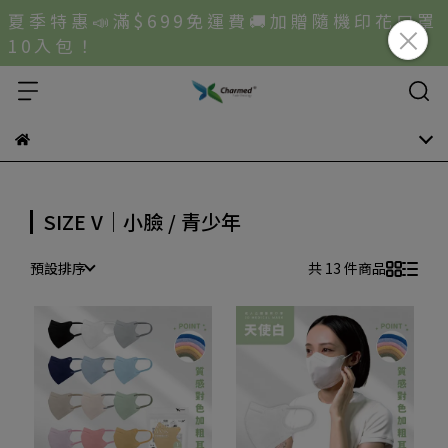
夏 季 特 惠 📣 滿 $ 6 9 9 免 運 費 🚚 加 贈 隨 機 印 花 口 罩
1 0 入 包 ！
SIZE V｜小臉 / 青少年
預設排序
共 13 件商品