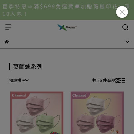
夏 季 特 惠 📣 滿 $ 6 9 9 免 運 費 🚚 加 贈 隨 機 印 花 口 罩
1 0 入 包 ！
莫蘭迪系列
預設排序
共 26 件商品