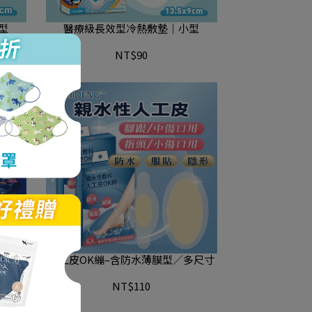
型
醫療級長效型冷熱敷墊｜小型
NT$90
巾/海
人工皮OK繃–含防水薄膜型∕多尺寸
）
NT$110