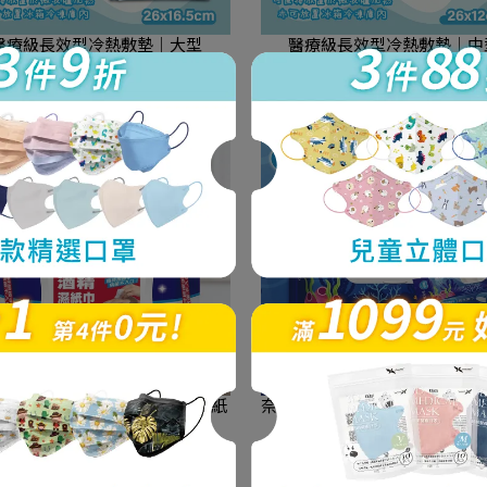
醫療級長效型冷熱敷墊｜大型
醫療級長效型冷熱敷墊｜中
NT$250
NT$150
克林｜75%酒精抗菌掀蓋式濕紙
奈森克林｜加大款掀蓋式純水濕
巾60抽
洋鯨魚-80抽（手口臉適用
NT$59
NT$69
NT$59
NT$69