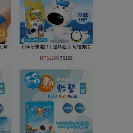
動袖套
日本原裝進口｜退熱貼片-阿福狗狗
NT$120
NT$199