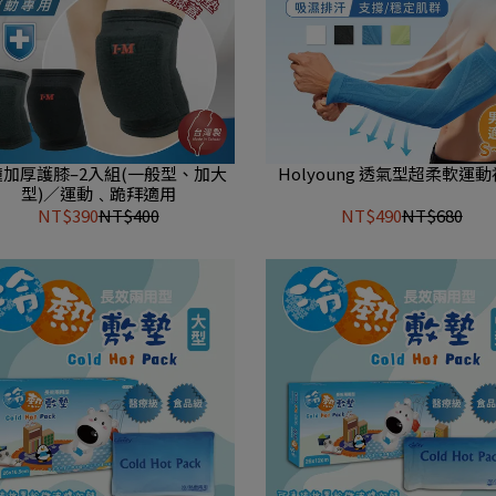
加厚護膝–2入組(一般型、加大
Holyoung 透氣型超柔軟運
型)∕運動﹑跪拜適用
NT$390
NT$400
NT$490
NT$680