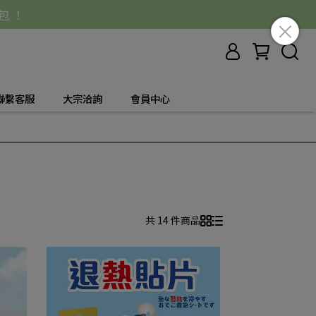
 包 ！
聯繫客服
大宗洽詢
會員中心
共 14 件商品