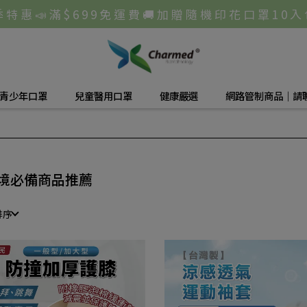
 特 惠 📣 滿 $ 6 9 9 免 運 費 🚚 加 贈 隨 機 印 花 口 罩 1 0 入
/青少年口罩
兒童醫用口罩
健康嚴選
網路管制商品｜請
境必備商品推薦
排序