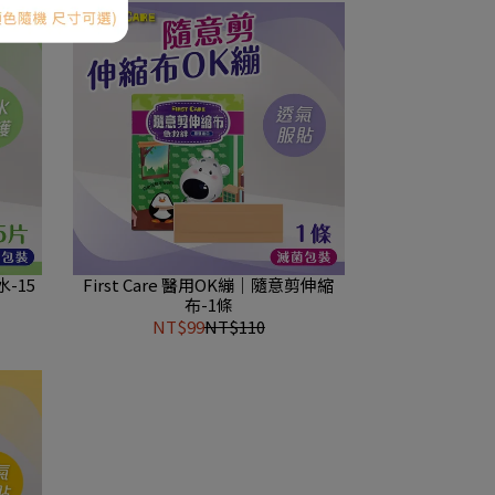
水-15
First Care 醫用OK繃｜隨意剪伸縮
布-1條
NT$99
NT$110