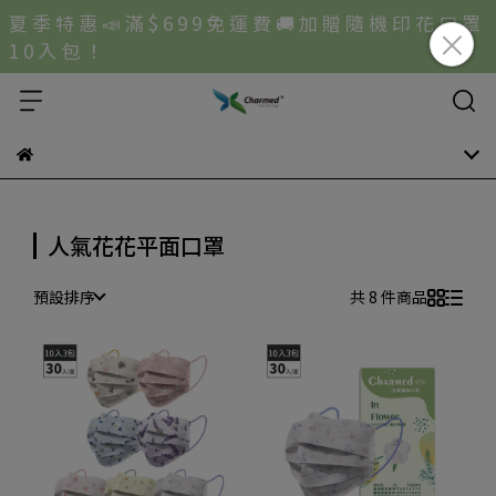
夏 季 特 惠 📣 滿 $ 6 9 9 免 運 費 🚚 加 贈 隨 機 印 花 口 罩
1 0 入 包 ！
人氣花花平面口罩
預設排序
共 8 件商品